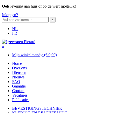
Ook
levering aan huis of op de werf mogelijk!
Inloggen?
NL
FR
Mijn winkelmandje
(€ 0,00)
Home
Over ons
Diensten
Nieuws
FAQ
Garantie
Contact
Vacatures
Publicaties
BEVESTIGINGSTECHNIEK
KLEDING EN
BESCHERMING