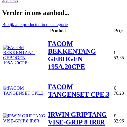
disclaimer
.
Verder in ons aanbod...
Bekijk alle producten in de categorie
Product
Prijs
FACOM
BEKKENTANG
€
GEBOGEN
53,35
195A.20CPE
FACOM
€
TANGENSET CPE.3
76,23
IRWIN GRIPTANG
€
VISE-GRIP 8 IR8R
32,96