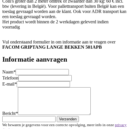
Colli's groter dan 2 meter omtrek of zwaarder dan 30 kg: 60 € incl.
btw (levering in België). Voor pallettransport buiten België kan een
toeslag gevraagd worden aan de klant. Ook voor ADR transport kan
een toeslag gevraagd worden.
Het product wordt binnen de 2 werkdagen geleverd indien
voorradig
Vul onderstaand formulier in om informatie aan te vragen over
FACOM GRIPTANG LANGE BEKKEN 501APB
Informatie aanvragen
Naam
*
Telefoon
E-mail
*
Bericht
*
Verzenden
We bewaren je gegevens voor een correcte opvolging, meer info in onze
privacy