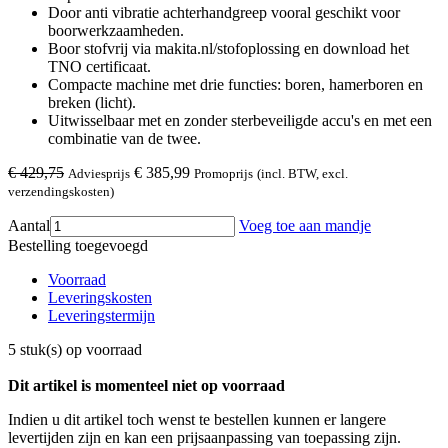
Door anti vibratie achterhandgreep vooral geschikt voor
boorwerkzaamheden.
Boor stofvrij via makita.nl/stofoplossing en download het
TNO certificaat.
Compacte machine met drie functies: boren, hamerboren en
breken (licht).
Uitwisselbaar met en zonder sterbeveiligde accu's en met een
combinatie van de twee.
€ 429,75
€ 385,99
Adviesprijs
Promoprijs
(incl. BTW, excl.
verzendingskosten)
Aantal
Voeg toe aan mandje
Bestelling toegevoegd
Voorraad
Leveringskosten
Leveringstermijn
5 stuk(s) op voorraad
Dit artikel is momenteel niet op voorraad
Indien u dit artikel toch wenst te bestellen kunnen er langere
levertijden zijn en kan een prijsaanpassing van toepassing zijn.