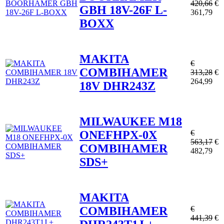
420,66
€
GBH 18V-26F L-
361,79
BOXX
MAKITA
€
COMBIHAMER
313,28
€
264,99
18V DHR243Z
MILWAUKEE M18
ONEFHPX-0X
€
563,17
€
COMBIHAMER
482,79
SDS+
MAKITA
COMBIHAMER
€
441,39
€